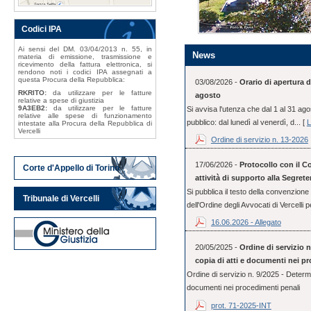
Codici IPA
Ai sensi del DM. 03/04/2013 n. 55, in
News
materia di emissione, trasmissione e
ricevimento della fattura elettronica, si
rendono noti i codici IPA assegnati a
questa Procura della Repubblica:
03/08/2026 -
Orario di apertura d
RKRITO:
da utilizzare per le fatture
agosto
relative a spese di giustizia
9A3EB2:
da utilizzare per le fatture
Si avvisa l'utenza che dal 1 al 31 ago
relative alle spese di funzionamento
pubblico: dal lunedì al venerdì, d... [
L
intestate alla Procura della Repubblica di
Vercelli
Ordine di servizio n. 13-2026
17/06/2026 -
Protocollo con il Co
Corte d'Appello di Torino
attività di supporto alla Segrete
Si pubblica il testo della convenzione 
Tribunale di Vercelli
dell'Ordine degli Avvocati di Vercelli pe
16.06.2026 - Allegato
20/05/2025 -
Ordine di servizio n
copia di atti e documenti nei p
Ordine di servizio n. 9/2025 - Determin
documenti nei procedimenti penali
prot. 71-2025-INT