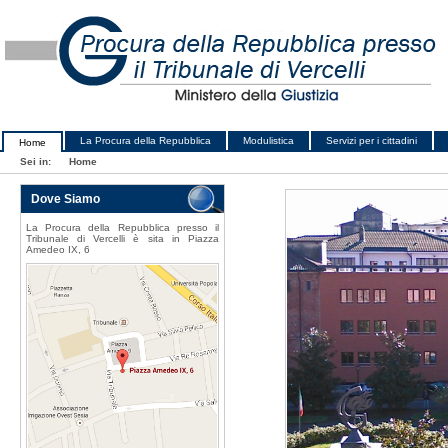
La Procura della Repubblica
Modulistica
Servizi per i cittadini
Home
Sei in:
Home
Dove Siamo
La Procura della Repubblica presso il
Tribunale di Vercelli è sita in Piazza
Amedeo IX, 6