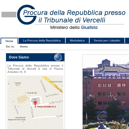
La Procura della Repubblica
Modulistica
Servizi per i cittadini
Home
Sei in:
Home
Dove Siamo
La Procura della Repubblica presso il
Tribunale di Vercelli è sita in Piazza
Amedeo IX, 6