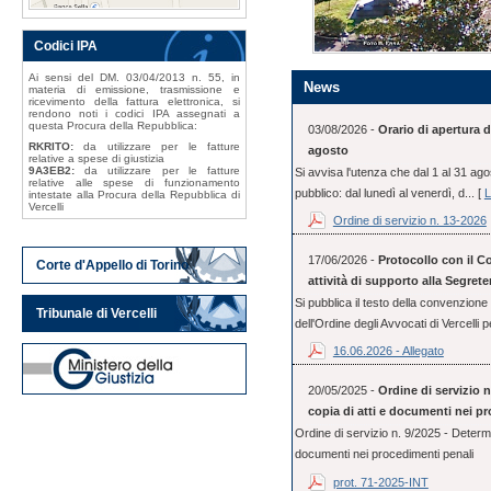
Codici IPA
Ai sensi del DM. 03/04/2013 n. 55, in
News
materia di emissione, trasmissione e
ricevimento della fattura elettronica, si
rendono noti i codici IPA assegnati a
questa Procura della Repubblica:
03/08/2026 -
Orario di apertura d
RKRITO:
da utilizzare per le fatture
agosto
relative a spese di giustizia
9A3EB2:
da utilizzare per le fatture
Si avvisa l'utenza che dal 1 al 31 ago
relative alle spese di funzionamento
pubblico: dal lunedì al venerdì, d... [
L
intestate alla Procura della Repubblica di
Vercelli
Ordine di servizio n. 13-2026
17/06/2026 -
Protocollo con il Co
Corte d'Appello di Torino
attività di supporto alla Segrete
Si pubblica il testo della convenzione 
Tribunale di Vercelli
dell'Ordine degli Avvocati di Vercelli pe
16.06.2026 - Allegato
20/05/2025 -
Ordine di servizio n
copia di atti e documenti nei p
Ordine di servizio n. 9/2025 - Determin
documenti nei procedimenti penali
prot. 71-2025-INT