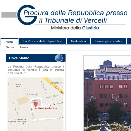
La Procura della Repubblica
Modulistica
Servizi per i cittadini
Home
Sei in:
Home
Dove Siamo
La Procura della Repubblica presso il
Tribunale di Vercelli è sita in Piazza
Amedeo IX, 6