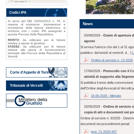
Codici IPA
Ai sensi del DM. 03/04/2013 n. 55, in
News
materia di emissione, trasmissione e
ricevimento della fattura elettronica, si
rendono noti i codici IPA assegnati a
questa Procura della Repubblica:
03/08/2026 -
Orario di apertura d
RKRITO:
da utilizzare per le fatture
agosto
relative a spese di giustizia
9A3EB2:
da utilizzare per le fatture
Si avvisa l'utenza che dal 1 al 31 ago
relative alle spese di funzionamento
pubblico: dal lunedì al venerdì, d... [
L
intestate alla Procura della Repubblica di
Vercelli
Ordine di servizio n. 13-2026
17/06/2026 -
Protocollo con il Co
Corte d'Appello di Torino
attività di supporto alla Segrete
Si pubblica il testo della convenzione 
Tribunale di Vercelli
dell'Ordine degli Avvocati di Vercelli pe
16.06.2026 - Allegato
20/05/2025 -
Ordine di servizio n
copia di atti e documenti nei p
Ordine di servizio n. 9/2025 - Determin
documenti nei procedimenti penali
prot. 71-2025-INT