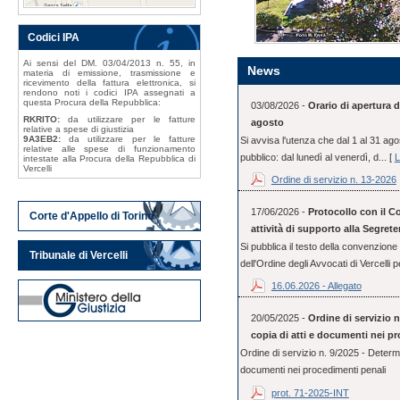
Codici IPA
Ai sensi del DM. 03/04/2013 n. 55, in
News
materia di emissione, trasmissione e
ricevimento della fattura elettronica, si
rendono noti i codici IPA assegnati a
questa Procura della Repubblica:
03/08/2026 -
Orario di apertura d
RKRITO:
da utilizzare per le fatture
agosto
relative a spese di giustizia
9A3EB2:
da utilizzare per le fatture
Si avvisa l'utenza che dal 1 al 31 ago
relative alle spese di funzionamento
pubblico: dal lunedì al venerdì, d... [
L
intestate alla Procura della Repubblica di
Vercelli
Ordine di servizio n. 13-2026
17/06/2026 -
Protocollo con il Co
Corte d'Appello di Torino
attività di supporto alla Segrete
Si pubblica il testo della convenzione 
Tribunale di Vercelli
dell'Ordine degli Avvocati di Vercelli pe
16.06.2026 - Allegato
20/05/2025 -
Ordine di servizio n
copia di atti e documenti nei p
Ordine di servizio n. 9/2025 - Determin
documenti nei procedimenti penali
prot. 71-2025-INT