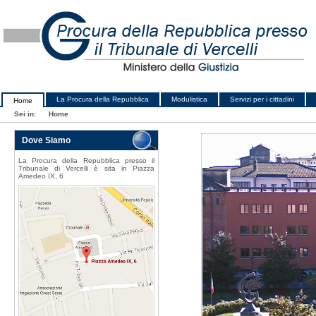
La Procura della Repubblica
Modulistica
Servizi per i cittadini
Home
Sei in:
Home
Dove Siamo
La Procura della Repubblica presso il
Tribunale di Vercelli è sita in Piazza
Amedeo IX, 6