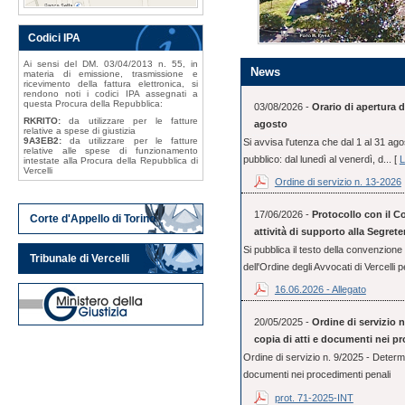
Codici IPA
Ai sensi del DM. 03/04/2013 n. 55, in
News
materia di emissione, trasmissione e
ricevimento della fattura elettronica, si
rendono noti i codici IPA assegnati a
questa Procura della Repubblica:
03/08/2026 -
Orario di apertura d
RKRITO:
da utilizzare per le fatture
agosto
relative a spese di giustizia
9A3EB2:
da utilizzare per le fatture
Si avvisa l'utenza che dal 1 al 31 ago
relative alle spese di funzionamento
pubblico: dal lunedì al venerdì, d... [
L
intestate alla Procura della Repubblica di
Vercelli
Ordine di servizio n. 13-2026
17/06/2026 -
Protocollo con il Co
Corte d'Appello di Torino
attività di supporto alla Segrete
Si pubblica il testo della convenzione 
Tribunale di Vercelli
dell'Ordine degli Avvocati di Vercelli pe
16.06.2026 - Allegato
20/05/2025 -
Ordine di servizio n
copia di atti e documenti nei p
Ordine di servizio n. 9/2025 - Determin
documenti nei procedimenti penali
prot. 71-2025-INT