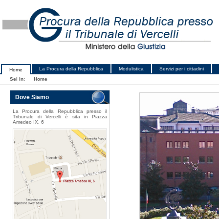
La Procura della Repubblica
Modulistica
Servizi per i cittadini
Home
Sei in:
Home
Dove Siamo
La Procura della Repubblica presso il
Tribunale di Vercelli è sita in Piazza
Amedeo IX, 6