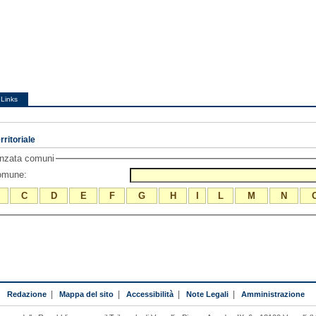
Links
ritoriale
anzata comuni
comune:
C
D
E
F
G
H
I
L
M
N
Redazione
|
Mappa del sito
|
Accessibilità
|
Note Legali
|
Amministrazione