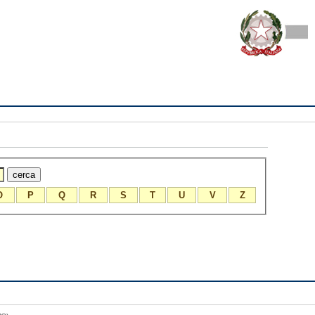
O
P
Q
R
S
T
U
V
Z