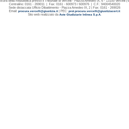
ocura della Repubblica presso il Tribunale di Vercelli - Piazza Amedeo IX, 6 - 13100 Vercelli (
Centralino: 0161 - 269011 | Fax: 0161 - 600973 / 600976 | C.F.: 94004540020
Sede distaccata Ufficio Dibattimento - Piazza Amedeo IX, 2 | Fax: 0161 - 269026
Email:
| PEC:
procura.vercelli@giustizia.it
prot.procura.vercelli@giustiziacert.it
Sito web realizzato da
Aste Giudiziarie Inlinea S.p.A.