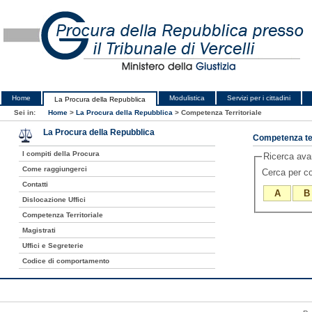
Home
Modulistica
Servizi per i cittadini
La Procura della Repubblica
Sei in:
Home
>
La Procura della Repubblica
>
Competenza Territoriale
La Procura della Repubblica
Competenza ter
I compiti della Procura
Ricerca av
Come raggiungerci
Cerca per 
Contatti
A
B
Dislocazione Uffici
Competenza Territoriale
Magistrati
Uffici e Segreterie
Codice di comportamento