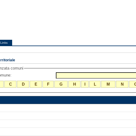
Links
ritoriale
anzata comuni
comune:
C
D
E
F
G
H
I
L
M
N