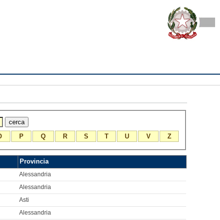
O
P
Q
R
S
T
U
V
Z
Provincia
Alessandria
Alessandria
Asti
Alessandria