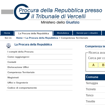
Home
Modulistica
Servizi per i cittadini
La Procura della Repubblica
Sei in:
Home
>
La Procura della Repubblica
>
Competenza Territoriale
La Procura della Repubblica
Competenza ter
I compiti della Procura
Ricerca av
Come raggiungerci
Cerca per 
Contatti
A
B
Dislocazione Uffici
Competenza Territoriale
Comune
Magistrati
Uffici e Segreterie
Terruggia
Codice di comportamento
Ticineto
Tonco
Treville