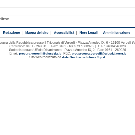
ellese
Redazione
|
Mappa del sito
|
Accessibilità
|
Note Legali
|
Amministrazione
ocura della Repubblica presso il Tribunale di Vercelli - Piazza Amedeo IX, 6 - 13100 Vercelli (
Centralino: 0161 - 269011 | Fax: 0161 - 600973 / 600976 | C.F.: 94004540020
Sede distaccata Ufficio Dibattimento - Piazza Amedeo IX, 2 | Fax: 0161 - 269026
Email:
| PEC:
procura.vercelli@giustizia.it
prot.procura.vercelli@giustiziacert.it
Sito web realizzato da
Aste Giudiziarie Inlinea S.p.A.